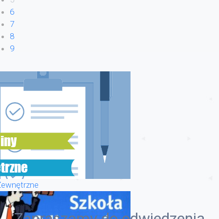
6
7
8
9
Zewnętrzne
Zapraszamy do odwiedzenia