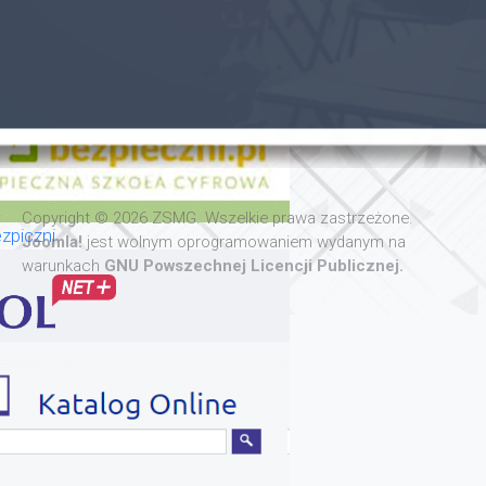
Copyright © 2026 ZSMG. Wszelkie prawa zastrzeżone.
zpiczni
Joomla!
jest wolnym oprogramowaniem wydanym na
warunkach
GNU Powszechnej Licencji Publicznej.