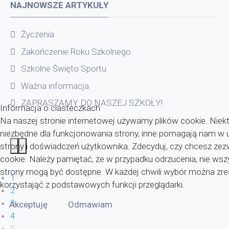
NAJNOWSZE ARTYKUŁY
Życzenia
Zakończenie Roku Szkolnego
Szkolne Święto Sportu
Ważna informacja
ZAPRASZAMY DO NASZEJ SZKOŁY!
Informacja o ciasteczkach
Na naszej stronie internetowej używamy plików cookie. Niekt
niezbędne dla funkcjonowania strony, inne pomagają nam w u
strony i doświadczeń użytkownika. Zdecyduj, czy chcesz zezwo
cookie. Należy pamiętać, że w przypadku odrzucenia, nie wsz
strony mogą być dostępne. W każdej chwili wybór można zr
1
korzystająć z podstawowych funkcji przeglądarki.
2
3
Akceptuję
Odmawiam
4
5