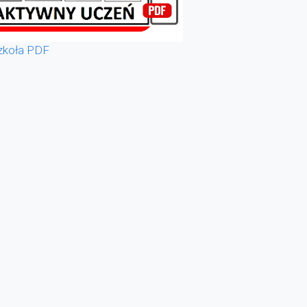
zkoła PDF