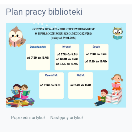
Plan pracy biblioteki
Poprzedni artykuł: Plan pracy psychologa i pedagoga
Następny artykuł: Samorząd uczniowski
Poprzedni artykuł
Następny artykuł