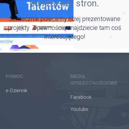
poniższych stron.
Serdecznie polecamy niżej prezentowane
projekty. Z pewnością znajdziecie tam coś
interesującego!
rywców
POMOC
MEDIA
SPOŁECZNOŚCIOWE
e-Dziennik
Facebook
Youtube
ła