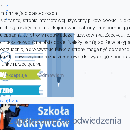
7
8
Informacja o ciasteczkach
9
Na naszej stronie internetowej używamy plików cookie. Niekt
nich są niezbędne dla funkcjonowania strony, inne pomagaj
ulepszaniu tej strony i doświadczeń użytkownika. Zdecyduj, c
chcesz zezwolić na pliki cookie. Należy pamiętać, że w przyp
odrzucenia, nie wszystkie funkcje strony mogą być dostępne
każdej chwili wybór można zresetować korzystająć z pods
funkcji przeglądarki.
Akceptuję
Odmawiam
wnętrzne
Zapraszamy do odwiedzenia