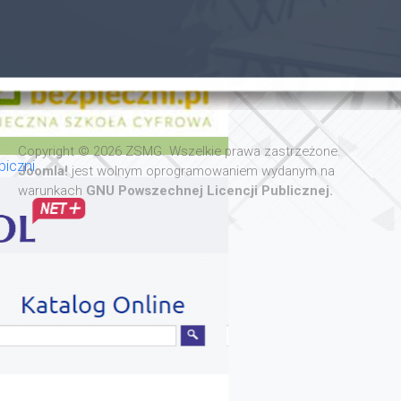
Copyright © 2026 ZSMG. Wszelkie prawa zastrzeżone.
iczni
Joomla!
jest wolnym oprogramowaniem wydanym na
warunkach
GNU Powszechnej Licencji Publicznej.