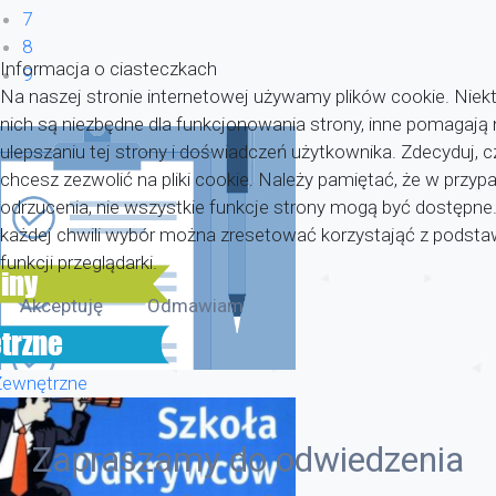
7
8
Informacja o ciasteczkach
9
Na naszej stronie internetowej używamy plików cookie. Niekt
nich są niezbędne dla funkcjonowania strony, inne pomagaj
ulepszaniu tej strony i doświadczeń użytkownika. Zdecyduj, c
chcesz zezwolić na pliki cookie. Należy pamiętać, że w przyp
odrzucenia, nie wszystkie funkcje strony mogą być dostępne
każdej chwili wybór można zresetować korzystająć z pods
funkcji przeglądarki.
Akceptuję
Odmawiam
Zewnętrzne
Zapraszamy do odwiedzenia