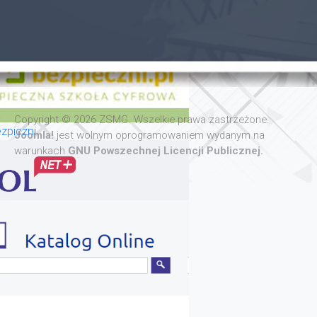
Copyright © 2026 ZSMG. Wszelkie prawa zastrzeżone.
zpiczni
Joomla!
jest wolnym oprogramowaniem wydanym na
warunkach
GNU Powszechnej Licencji Publicznej.