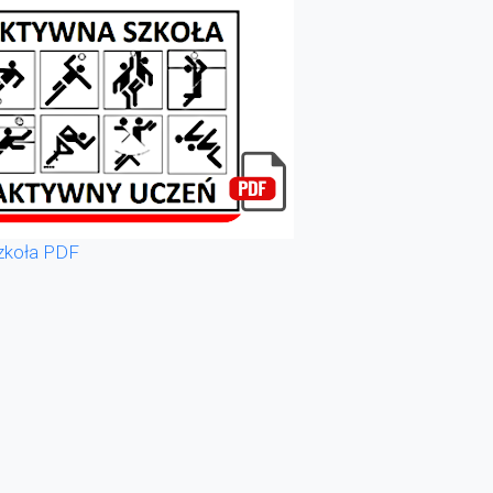
zkoła PDF