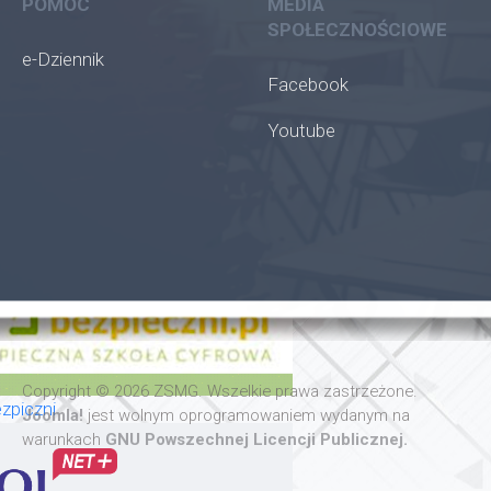
POMOC
MEDIA
SPOŁECZNOŚCIOWE
e-Dziennik
Facebook
Youtube
oła
Copyright © 2026 ZSMG. Wszelkie prawa zastrzeżone.
zpiczni
Joomla!
jest wolnym oprogramowaniem wydanym na
warunkach
GNU Powszechnej Licencji Publicznej.