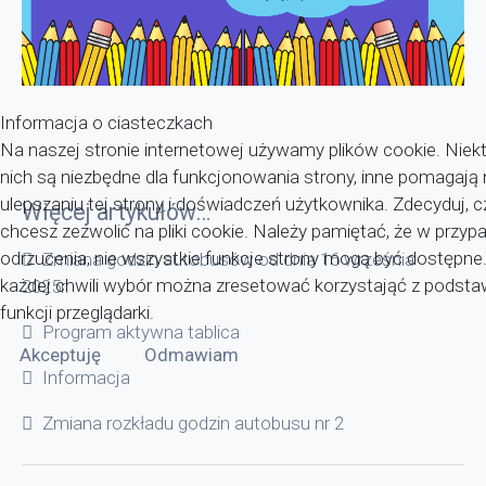
Informacja o ciasteczkach
Na naszej stronie internetowej używamy plików cookie. Niekt
nich są niezbędne dla funkcjonowania strony, inne pomagaj
ulepszaniu tej strony i doświadczeń użytkownika. Zdecyduj, c
Więcej artykułów…
chcesz zezwolić na pliki cookie. Należy pamiętać, że w przyp
odrzucenia, nie wszystkie funkcje strony mogą być dostępne
Zmiana godzin autobusów od dnia 16 września
każdej chwili wybór można zresetować korzystająć z pods
2025r.
funkcji przeglądarki.
Program aktywna tablica
Akceptuję
Odmawiam
Informacja
Zmiana rozkładu godzin autobusu nr 2