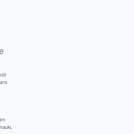
e
kół
nami
 im
nauki,