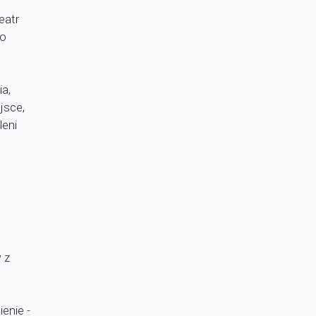
eatr
go
a,
jsce,
eni
 z
enie -