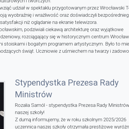
kulturowych i twórczych.
 wziąć udział w spektaklu przygotowanym przez Wrocławski T
woją wyobraźnię i wrażliwość oraz doświadczyli bezpośrednie
satysfakcji niż oglądanie na ekranie telewizora.
ocławskim, podziwiali ciekawą architekturę oraz wyjątkowe
zeniowy, rozciągający się w historycznym centrum Wrocławi
mi stoiskami i bogatym programem artystycznym. Było to mie
dzących świąt. Uczniowie z uśmiechem na twarzy i zadowol
Stypendystka Prezesa Rady
Ministrów
Rozalia Samól - stypendystka Prezesa Rady Ministrów
naszej szkoły!
Z dumą informujemy, że w roku szkolnym 2025/2026
uczennica naszej szkoły otrzymała prestiżowe wyróżni