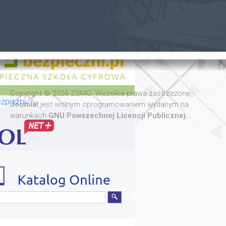
Copyright © 2026 ZSMG. Wszelkie prawa zastrzeżone.
zpiczni
Joomla!
jest wolnym oprogramowaniem wydanym na
warunkach
GNU Powszechnej Licencji Publicznej.