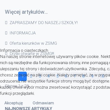
Więcej artykułów…
ZAPRASZAMY DO NASZEJ SZKOŁY!
INFORMACJA
Oferta kierunków w ZSMG
Informacja o ciasteczkach
Drzwi otwarte w ZSMG!!!
Na naszej stronie internetowej używamy plików cookie. Niekt
nich są niezbędne dla funkcjonowania strony, inne pomagaj
ulepszaniu tej strony i doświadczeń użytkownika. Zdecyduj, c
chcesz zezwolić na pliki cookie. Należy pamiętać, że w przyp
1
2
3
4
5
6
7
8
9
10
odrzucenia, nie wszystkie funkcje strony mogą być dostępne
Strona 1 z 28
każdej chwili wybór można zresetować korzystająć z pods
funkcji przeglądarki.
Akceptuję
Odmawiam
NAJNOWSZE ARTYKUŁY