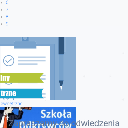
6
7
8
9
Zewnętrzne
Zapraszamy do odwiedzenia