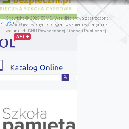
Copyright © 2026 ZSMG. Wszelkie prawa zastrzeżone.
zpiczni
Joomla!
jest wolnym oprogramowaniem wydanym na
warunkach
GNU Powszechnej Licencji Publicznej.