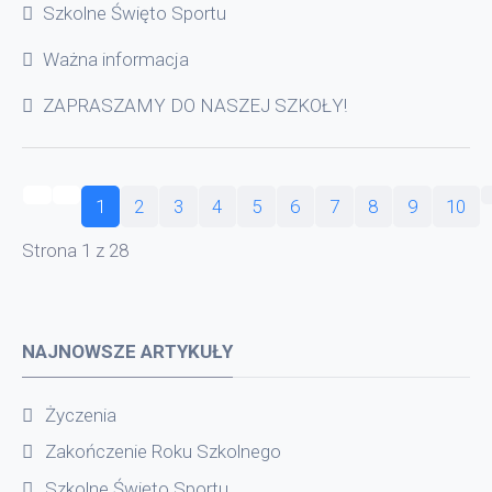
Szkolne Święto Sportu
Ważna informacja
ZAPRASZAMY DO NASZEJ SZKOŁY!
1
2
3
4
5
6
7
8
9
10
Strona 1 z 28
NAJNOWSZE ARTYKUŁY
Życzenia
Zakończenie Roku Szkolnego
Szkolne Święto Sportu