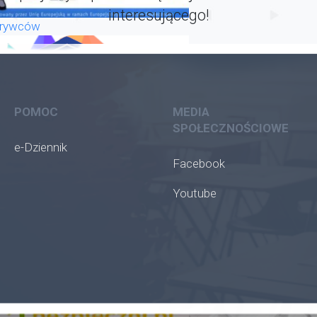
interesującego!
krywców
POMOC
MEDIA
SPOŁECZNOŚCIOWE
e-Dziennik
Facebook
Youtube
oła