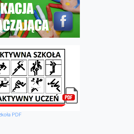
zkoła PDF