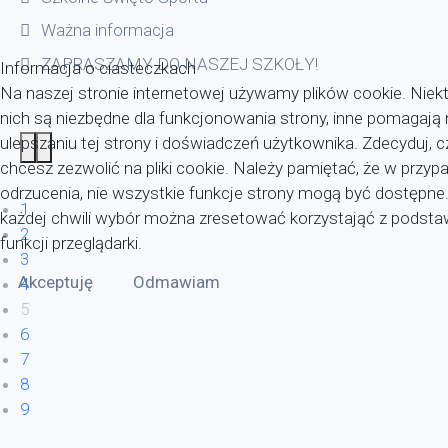
Ważna informacja
ZAPRASZAMY DO NASZEJ SZKOŁY!
Informacja o ciasteczkach
Na naszej stronie internetowej używamy plików cookie. Niekt
nich są niezbędne dla funkcjonowania strony, inne pomagaj
ulepszaniu tej strony i doświadczeń użytkownika. Zdecyduj, c
chcesz zezwolić na pliki cookie. Należy pamiętać, że w przyp
odrzucenia, nie wszystkie funkcje strony mogą być dostępne
1
każdej chwili wybór można zresetować korzystająć z pods
2
funkcji przeglądarki.
3
Akceptuję
Odmawiam
4
5
6
7
8
9