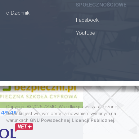
SPOŁECZNOŚCIOWE
e-Dziennik
Facebook
Youtube
oła
Copyright © 2026 ZSMG. Wszelkie prawa zastrzeżone.
zpiczni
Joomla!
jest wolnym oprogramowaniem wydanym na
warunkach
GNU Powszechnej Licencji Publicznej.