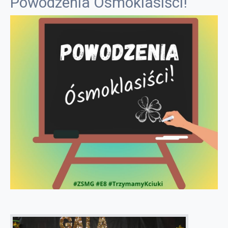
Powodzenia Ósmoklasiści!