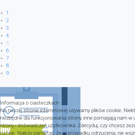
1
2
3
4
5
6
7
8
9
Informacja o ciasteczkach
Na naszej stronie internetowej używamy plików cookie. Niekt
niezbędne dla funkcjonowania strony, inne pomagają nam w u
strony i doświadczeń użytkownika. Zdecyduj, czy chcesz zezwo
cookie. Należy pamiętać, że w przypadku odrzucenia, nie wsz