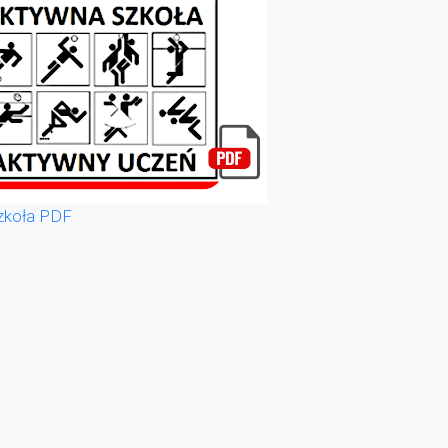
zkoła PDF