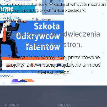
strony mogą być dostępne. W każdej chwili wybór można zr
korzystająć z podstawowych funkcji przeglądarki.
Zewnętrzne
Akceptuję
Odmawiam
Zapraszamy do odwiedzenia
poniższych stron.
Serdecznie polecamy niżej prezentowane
projekty. Z pewnością znajdziecie tam coś
interesującego!
krywców
POMOC
MEDIA