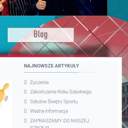
NAJNOWSZE ARTYKUŁY
Życzenia
Zakończenie Roku Szkolnego
Szkolne Święto Sportu
Ważna informacja
ZAPRASZAMY DO NASZEJ
SZKOŁY!