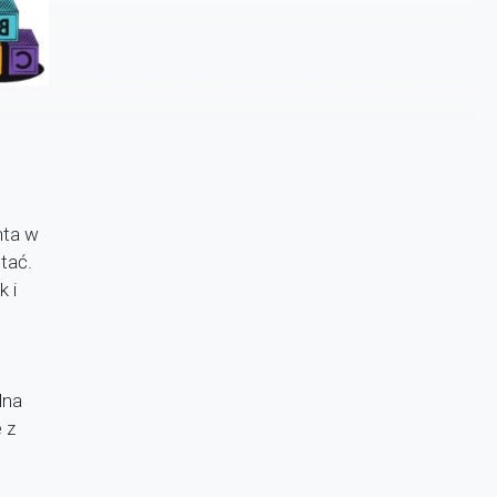
nta w
tać.
k i
lna
 z
.