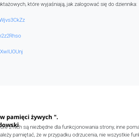
uktażowych, które wyjaśniają, jak zalogować się do dziennika:
RWjvs3CkZz
pn2z2Rhso
eXwIUOUnj
óre z nich są niezbędne dla funkcjonowania strony, inne pom
 Należy pamiętać, że w przypadku odrzucenia, nie wszystkie f