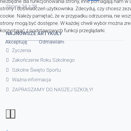
niezbędne dla funkcjonowania strony, inne pomagają nam w u
Strona 24 z 28
strony i doświadczeń użytkownika. Zdecyduj, czy chcesz zezwo
cookie. Należy pamiętać, że w przypadku odrzucenia, nie wsz
strony mogą być dostępne. W każdej chwili wybór można zr
korzystająć z podstawowych funkcji przeglądarki.
NAJNOWSZE ARTYKUŁY
Akceptuję
Odmawiam
Życzenia
Zakończenie Roku Szkolnego
Szkolne Święto Sportu
Ważna informacja
ZAPRASZAMY DO NASZEJ SZKOŁY!