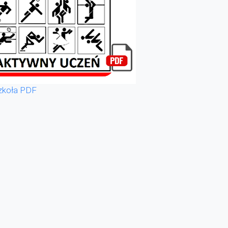
zkoła PDF