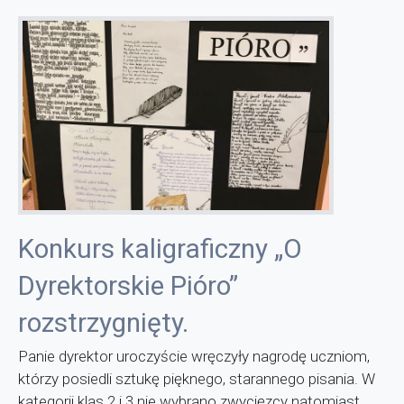
Konkurs kaligraficzny „O
Dyrektorskie Pióro”
rozstrzygnięty.
Panie dyrektor uroczyście wręczyły nagrodę uczniom,
którzy posiedli sztukę pięknego, starannego pisania. W
kategorii klas 2 i 3 nie wybrano zwycięzcy natomiast