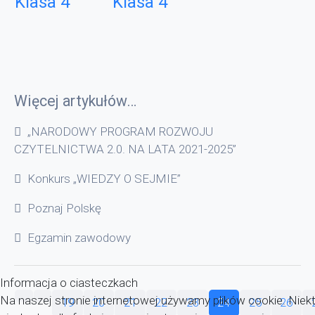
Klasa 4
Klasa 4
Więcej artykułów…
„NARODOWY PROGRAM ROZWOJU
CZYTELNICTWA 2.0. NA LATA 2021-2025”
Konkurs „WIEDZY O SEJMIE”
Poznaj Polskę
Egzamin zawodowy
Informacja o ciasteczkach
Na naszej stronie internetowej używamy plików cookie. Niekt
19
20
21
22
23
24
25
26