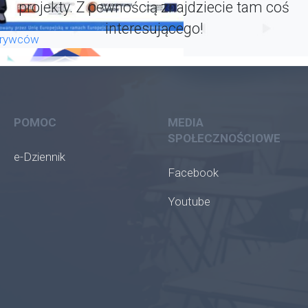
projekty. Z pewnością znajdziecie tam coś
interesującego!
krywców
POMOC
MEDIA
SPOŁECZNOŚCIOWE
e-Dziennik
Facebook
Youtube
oła