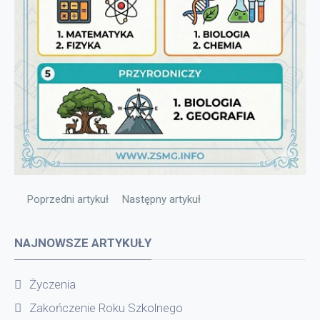
Poprzedni artykuł: Ważna informacja
Następny artykuł: INFORMACJA
Poprzedni artykuł
Następny artykuł
NAJNOWSZE ARTYKUŁY
Życzenia
Zakończenie Roku Szkolnego