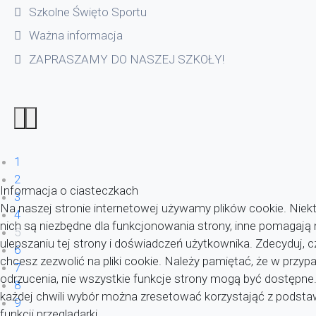
Szkolne Święto Sportu
Ważna informacja
ZAPRASZAMY DO NASZEJ SZKOŁY!
1
2
Informacja o ciasteczkach
3
Na naszej stronie internetowej używamy plików cookie. Niekt
4
nich są niezbędne dla funkcjonowania strony, inne pomagaj
5
ulepszaniu tej strony i doświadczeń użytkownika. Zdecyduj, c
6
chcesz zezwolić na pliki cookie. Należy pamiętać, że w przyp
7
odrzucenia, nie wszystkie funkcje strony mogą być dostępne
8
każdej chwili wybór można zresetować korzystająć z pods
9
funkcji przeglądarki.