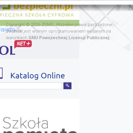
Copyright © 2026 ZSMG. Wszelkie prawa zastrzeżone.
zpiczni
Joomla!
jest wolnym oprogramowaniem wydanym na
warunkach
GNU Powszechnej Licencji Publicznej.