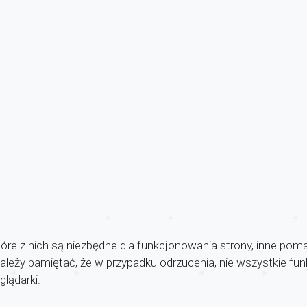
óre z nich są niezbędne dla funkcjonowania strony, inne pom
 Należy pamiętać, że w przypadku odrzucenia, nie wszystkie f
lądarki.