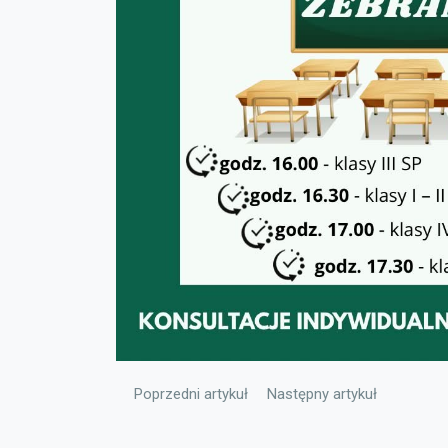
Poprzedni artykuł: ZAPRASZAMY DO NASZEJ S
Następny artykuł: Oferta 
Poprzedni artykuł
Następny artykuł