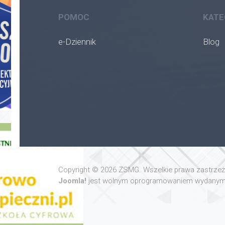
POMOC
KATE
e-Dziennik
Blog
Copyright © 2026 ZSMG. Wszelkie prawa zastrze
Joomla!
jest wolnym oprogramowaniem wydanym