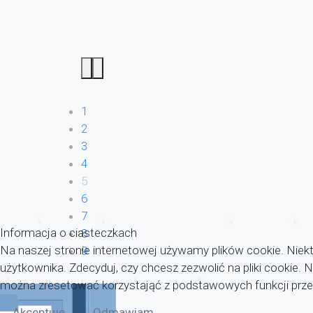
1
2
3
4
5
6
7
Informacja o ciasteczkach
8
Na naszej stronie internetowej używamy plików cookie. Niekt
9
użytkownika. Zdecyduj, czy chcesz zezwolić na pliki cookie.
można zresetować korzystająć z podstawowych funkcji przeg
Akceptuję
Odmawiam