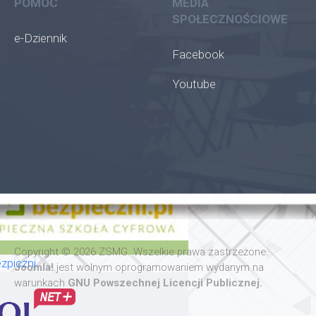
POMOC
MEDIA
SPOŁECZNOŚCIOWE
e-Dziennik
Facebook
Youtube
oła
Copyright © 2026 ZSMG. Wszelkie prawa zastrzeżone.
zpiczni
Joomla!
jest wolnym oprogramowaniem wydanym na
warunkach
GNU Powszechnej Licencji Publicznej.