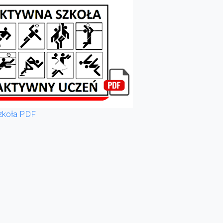
zkoła PDF