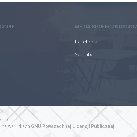
GORIE
MEDIA SPOŁECZNOŚCIO
Facebook
Youtube
żone.
 na warunkach
GNU Powszechnej Licencji Publicznej.