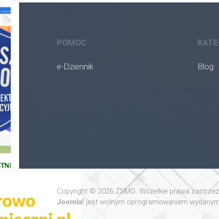
POMOC
KATE
e-Dziennik
Blog
Copyright © 2026 ZSMG. Wszelkie prawa zastrze
Joomla!
jest wolnym oprogramowaniem wydanym