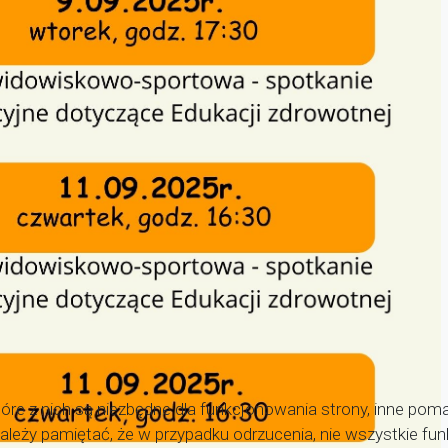
óre z nich są niezbędne dla funkcjonowania strony, inne pom
 Należy pamiętać, że w przypadku odrzucenia, nie wszystkie f