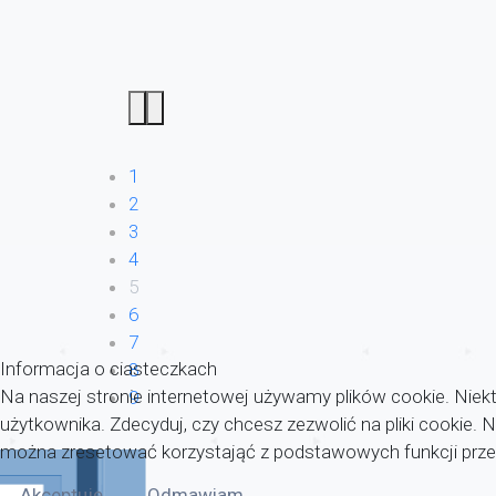
1
2
3
4
5
6
7
Informacja o ciasteczkach
8
Na naszej stronie internetowej używamy plików cookie. Niekt
9
użytkownika. Zdecyduj, czy chcesz zezwolić na pliki cookie.
można zresetować korzystająć z podstawowych funkcji przeg
Akceptuję
Odmawiam