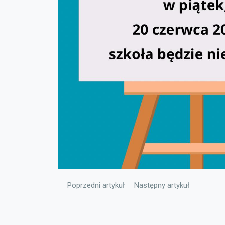
Poprzedni artykuł: Informacja
Następny artykuł: Łowili ryb
Poprzedni artykuł
Następny artykuł