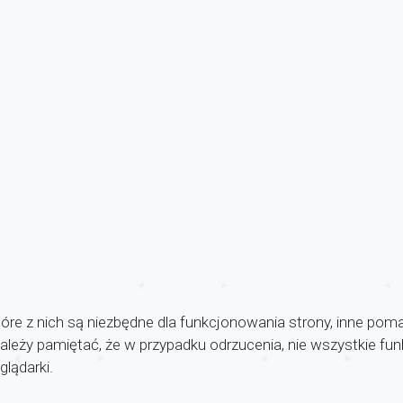
óre z nich są niezbędne dla funkcjonowania strony, inne pom
 Należy pamiętać, że w przypadku odrzucenia, nie wszystkie f
lądarki.