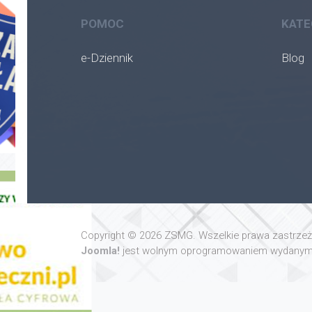
POMOC
KATE
e-Dziennik
Blog
Copyright © 2026 ZSMG. Wszelkie prawa zastrze
Joomla!
jest wolnym oprogramowaniem wydanym