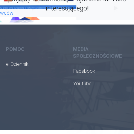
interesującego!
rywców
POMOC
MEDIA
SPOŁECZNOŚCIOWE
e-Dziennik
Facebook
Youtube
ła