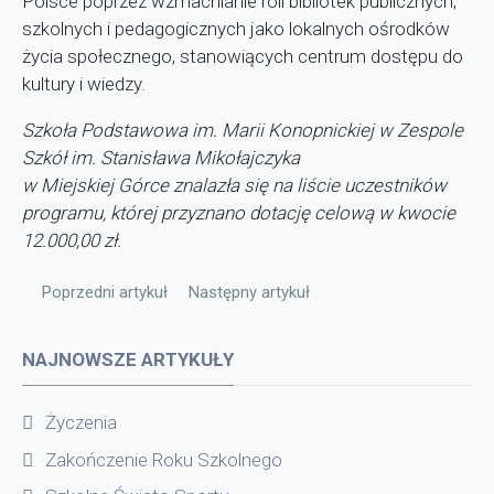
Polsce poprzez wzmacnianie roli bibliotek publicznych,
szkolnych i pedagogicznych jako lokalnych ośrodków
życia społecznego, stanowiących centrum dostępu do
kultury i wiedzy.
Szkoła Podstawowa im. Marii Konopnickiej w Zespole
Szkół im. Stanisława Mikołajczyka
w Miejskiej Górce znalazła się na liście uczestników
programu, której przyznano dotację celową w kwocie
12.000,00 zł.
Poprzedni artykuł: Egzamin zawodowy
Następny artykuł: "Poznaj Polskę" edycja 
Poprzedni artykuł
Następny artykuł
NAJNOWSZE ARTYKUŁY
Życzenia
Zakończenie Roku Szkolnego