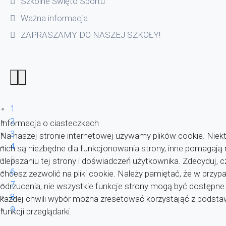
Szkolne Święto Sportu
Ważna informacja
ZAPRASZAMY DO NASZEJ SZKOŁY!
1
2
Informacja o ciasteczkach
3
Na naszej stronie internetowej używamy plików cookie. Niekt
4
nich są niezbędne dla funkcjonowania strony, inne pomagaj
5
ulepszaniu tej strony i doświadczeń użytkownika. Zdecyduj, c
6
chcesz zezwolić na pliki cookie. Należy pamiętać, że w przyp
7
odrzucenia, nie wszystkie funkcje strony mogą być dostępne
8
każdej chwili wybór można zresetować korzystająć z pods
9
funkcji przeglądarki.