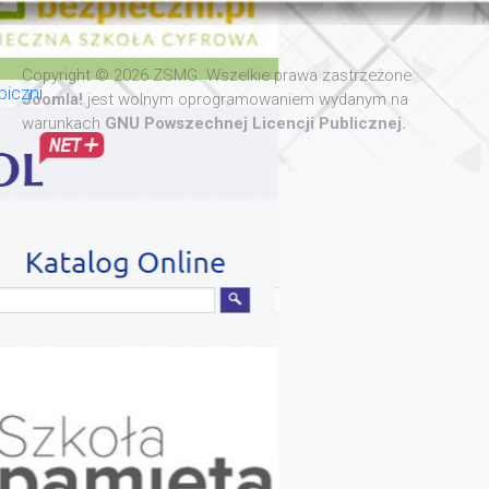
Copyright © 2026 ZSMG. Wszelkie prawa zastrzeżone.
iczni
Joomla!
jest wolnym oprogramowaniem wydanym na
warunkach
GNU Powszechnej Licencji Publicznej.