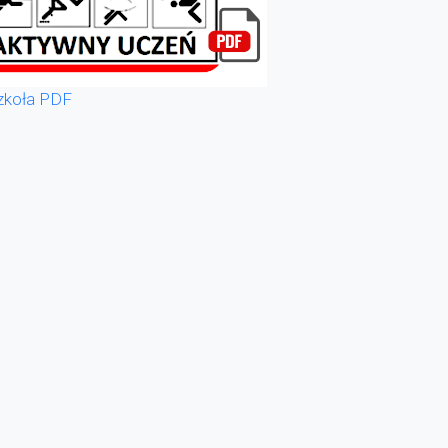
zkoła PDF