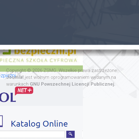
Copyright © 2026 ZSMG. Wszelkie prawa zastrzeżone.
zpiczni
Joomla!
jest wolnym oprogramowaniem wydanym na
warunkach
GNU Powszechnej Licencji Publicznej.