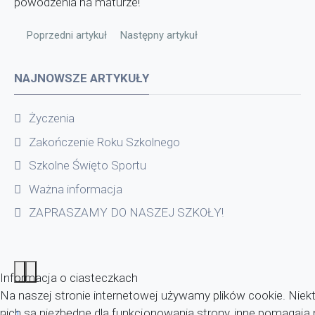
powodzenia na maturze!
Poprzedni artykuł: Spotkanie przedświąteczne w WTZ w Miejski
Następny artykuł: Regulamin szkolnego k
Poprzedni artykuł
Następny artykuł
NAJNOWSZE ARTYKUŁY
Życzenia
Zakończenie Roku Szkolnego
Szkolne Święto Sportu
Ważna informacja
ZAPRASZAMY DO NASZEJ SZKOŁY!
Informacja o ciasteczkach
Na naszej stronie internetowej używamy plików cookie. Niekt
nich są niezbędne dla funkcjonowania strony, inne pomagaj
1