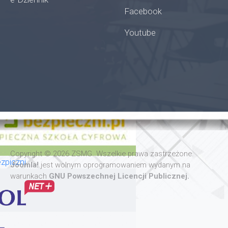
Facebook
Youtube
oła
Copyright © 2026 ZSMG. Wszelkie prawa zastrzeżone.
zpiczni
Joomla!
jest wolnym oprogramowaniem wydanym na
warunkach
GNU Powszechnej Licencji Publicznej.