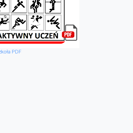
zkoła PDF