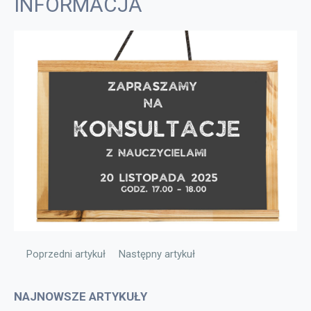
INFORMACJA
Poprzedni artykuł: Święto Niepodległości
Następny artykuł: INFORMACJA
Poprzedni artykuł
Następny artykuł
NAJNOWSZE ARTYKUŁY