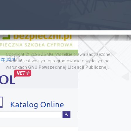
Copyright © 2026 ZSMG. Wszelkie prawa zastrzeżone.
zpiczni
Joomla!
jest wolnym oprogramowaniem wydanym na
warunkach
GNU Powszechnej Licencji Publicznej.