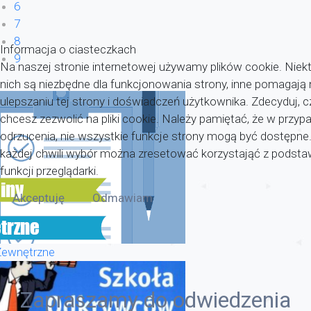
6
7
8
Informacja o ciasteczkach
9
Na naszej stronie internetowej używamy plików cookie. Niekt
nich są niezbędne dla funkcjonowania strony, inne pomagaj
ulepszaniu tej strony i doświadczeń użytkownika. Zdecyduj, c
chcesz zezwolić na pliki cookie. Należy pamiętać, że w przyp
odrzucenia, nie wszystkie funkcje strony mogą być dostępne
każdej chwili wybór można zresetować korzystająć z pods
funkcji przeglądarki.
Akceptuję
Odmawiam
Zewnętrzne
Zapraszamy do odwiedzenia