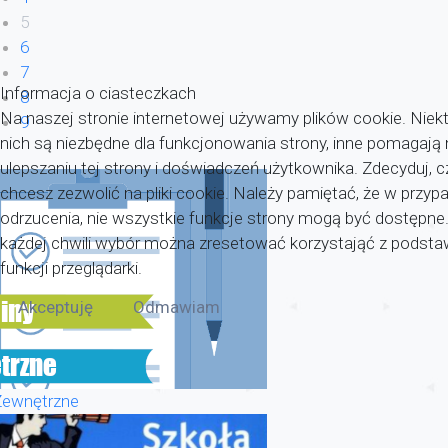
5
6
7
Informacja o ciasteczkach
8
Na naszej stronie internetowej używamy plików cookie. Niekt
9
nich są niezbędne dla funkcjonowania strony, inne pomagaj
ulepszaniu tej strony i doświadczeń użytkownika. Zdecyduj, c
chcesz zezwolić na pliki cookie. Należy pamiętać, że w przyp
odrzucenia, nie wszystkie funkcje strony mogą być dostępne
każdej chwili wybór można zresetować korzystająć z pods
funkcji przeglądarki.
Akceptuję
Odmawiam
Zewnętrzne