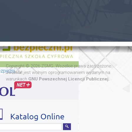
Copyright © 2026 ZSMG. Wszelkie prawa zastrzeżone.
zpiczni
Joomla!
jest wolnym oprogramowaniem wydanym na
warunkach
GNU Powszechnej Licencji Publicznej.