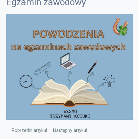
Egzamin zawodowy
Poprzedni artykuł: Poznaj Polskę
Następny artykuł: Narodowy Program Rozw
Poprzedni artykuł
Następny artykuł