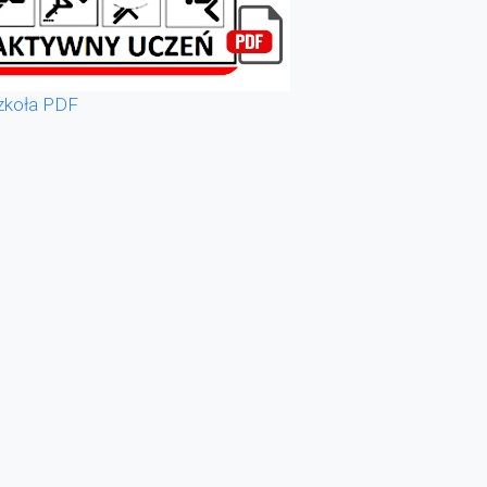
zkoła PDF