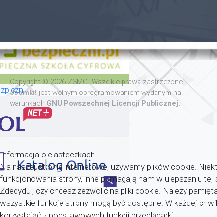
Copyright © 2026 ZSMG. Wszelkie prawa zastrzeżone.
zpiczni
Joomla!
jest wolnym oprogramowaniem wydanym na
warunkach
GNU Powszechnej Licencji Publicznej.
Informacja o ciasteczkach
Na naszej stronie internetowej używamy plików cookie. Niekt
funkcjonowania strony, inne pomagają nam w ulepszaniu tej 
Zdecyduj, czy chcesz zezwolić na pliki cookie. Należy pamięta
wszystkie funkcje strony mogą być dostępne. W każdej chw
korzystająć z podstawowych funkcji przeglądarki.