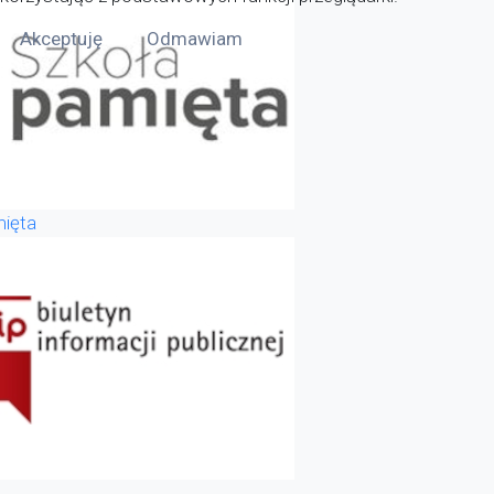
Akceptuję
Odmawiam
ięta