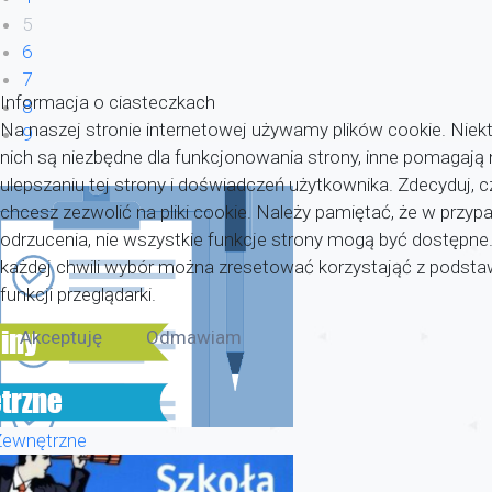
5
6
7
Informacja o ciasteczkach
8
Na naszej stronie internetowej używamy plików cookie. Niekt
9
nich są niezbędne dla funkcjonowania strony, inne pomagaj
ulepszaniu tej strony i doświadczeń użytkownika. Zdecyduj, c
chcesz zezwolić na pliki cookie. Należy pamiętać, że w przyp
odrzucenia, nie wszystkie funkcje strony mogą być dostępne
każdej chwili wybór można zresetować korzystająć z pods
funkcji przeglądarki.
Akceptuję
Odmawiam
Zewnętrzne