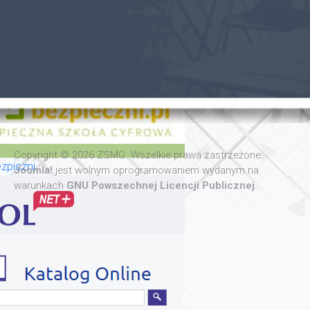
Copyright © 2026 ZSMG. Wszelkie prawa zastrzeżone.
zpiczni
Joomla!
jest wolnym oprogramowaniem wydanym na
warunkach
GNU Powszechnej Licencji Publicznej.