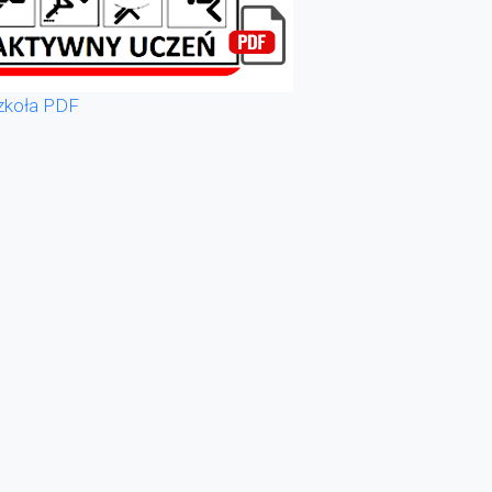
zkoła PDF