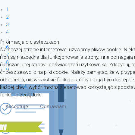
1
2
3
4
5
Informacja o ciasteczkach
6
Na naszej stronie internetowej używamy plików cookie. Niekt
7
nich są niezbędne dla funkcjonowania strony, inne pomagaj
8
ulepszaniu tej strony i doświadczeń użytkownika. Zdecyduj, c
9
chcesz zezwolić na pliki cookie. Należy pamiętać, że w przyp
odrzucenia, nie wszystkie funkcje strony mogą być dostępne
każdej chwili wybór można zresetować korzystająć z pods
funkcji przeglądarki.
Akceptuję
Odmawiam