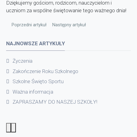
Dziękujemy gościom, rodzicom, nauczycielom i
uczniom za wspólne świętowanie tego ważnego dnia!
Poprzedni artykuł: Informacja
Następny artykuł: Październik Międzynaro
Poprzedni artykuł
Następny artykuł
NAJNOWSZE ARTYKUŁY
Życzenia
Zakończenie Roku Szkolnego
Szkolne Święto Sportu
Ważna informacja
ZAPRASZAMY DO NASZEJ SZKOŁY!